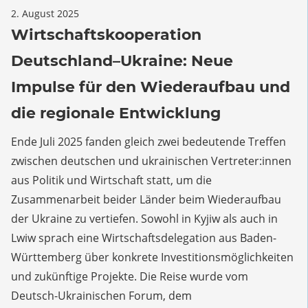
für
2. August 2025
Kommentare deaktiviert
Deutsche Artikel
,
Slider (ger)
Wirtschaftskooperation
Wirtschaftskooperation
Deutschland–
Deutschland–Ukraine: Neue
Ukraine:
Neue
Impulse für den Wiederaufbau und
Impulse
die regionale Entwicklung
für
den
Ende Juli 2025 fanden gleich zwei bedeutende Treffen
Wiederaufbau
zwischen deutschen und ukrainischen Vertreter:innen
und
die
aus Politik und Wirtschaft statt, um die
regionale
Zusammenarbeit beider Länder beim Wiederaufbau
Entwicklung
der Ukraine zu vertiefen. Sowohl in Kyjiw als auch in
Lwiw sprach eine Wirtschaftsdelegation aus Baden-
Württemberg über konkrete Investitionsmöglichkeiten
und zukünftige Projekte. Die Reise wurde vom
Deutsch-Ukrainischen Forum, dem