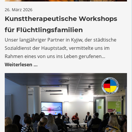
für
26. März 2026
Kommentare deaktiviert
Kunsttherapeutische
Kunsttherapeutische Workshops
Workshops
für Flüchtlingsfamilien
für
Flüchtlingsfamilien
Unser langjähriger Partner in Kyjiw, der städtische
Sozialdienst der Hauptstadt, vermittelte uns im
Rahmen eines von uns ins Leben gerufenen...
Weiterlesen …