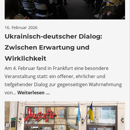
für
16. Februar 2026
Kommentare deaktiviert
Ukrainisch-
Ukrainisch-deutscher Dialog:
deutscher
Zwischen Erwartung und
Dialog:
Zwischen
Wirklichkeit
Erwartung
Am 4. Februar fand in Frankfurt eine besondere
und
Veranstaltung statt: ein offener, ehrlicher und
Wirklichkeit
tiefgehender Dialog zur gegenseitigen Wahrnehmung
von...
Weiterlesen …