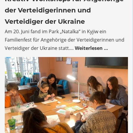
Workshops
der Verteidigerinnen und
für
Angehörige
Verteidiger der Ukraine
der
Am 20. Juni fand im Park „Natalka“ in Kyjiw ein
Verteidigerinnen
Familienfest für Angehörige der Verteidigerinnen und
und
Verteidiger
Verteidiger der Ukraine statt....
Weiterlesen …
der
Ukraine