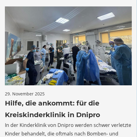
für
29. November 2025
Kommentare deaktiviert
Hilfe,
Hilfe, die ankommt: für die
die
Kreiskinderklinik in Dnipro
ankommt:
für
In der Kinderklinik von Dnipro werden schwer verletzte
die
Kinder behandelt, die oftmals nach Bomben- und