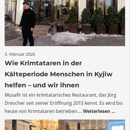
für
3. Februar 2026
Kommentare deaktiviert
Wie
Wie Krimtataren in der
Krimtataren
Kälteperiode Menschen in Kyjiw
in
der
helfen – und wir ihnen
Kälteperiode
Musafir ist ein krimtatarisches Restaurant, das Jörg
Menschen
Drescher seit seiner Eröffnung 2015 kennt. Es wird bis
in
Kyjiw
heute von Krimtataren betrieben....
Weiterlesen …
helfen
–