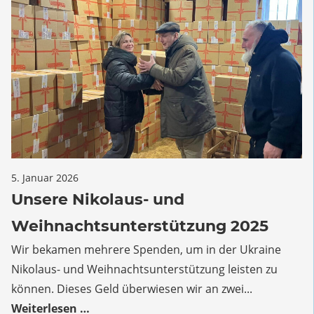
und
wir
ihnen
für
5. Januar 2026
Kommentare deaktiviert
Unsere
Unsere Nikolaus- und
Nikolaus-
Weihnachtsunterstützung 2025
und
Weihnachtsunterstützung
Wir bekamen mehrere Spenden, um in der Ukraine
2025
Nikolaus- und Weihnachtsunterstützung leisten zu
können. Dieses Geld überwiesen wir an zwei...
Weiterlesen …