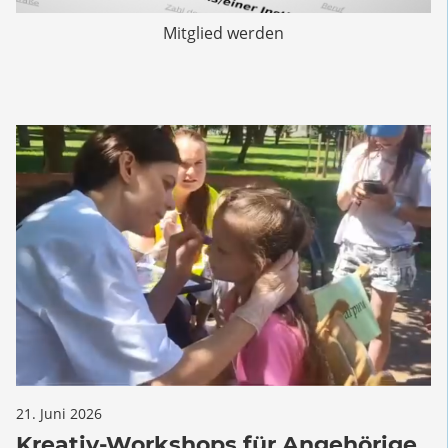
Mitglied werden
für
21. Juni 2026
Kommentare deaktiviert
Kreativ-
Kreativ-Workshops für Angehörige