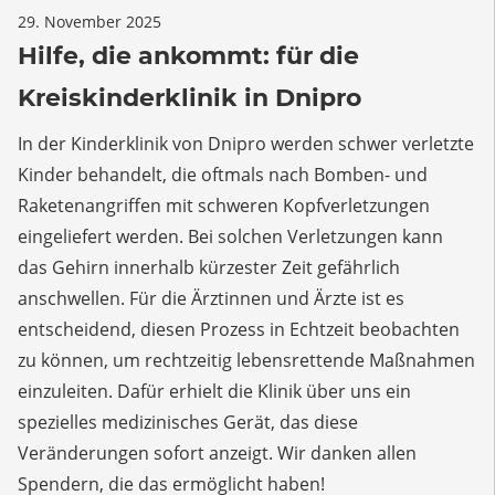
für
29. November 2025
Kommentare deaktiviert
Deutsche Artikel
,
Slider (ger)
Hilfe,
Hilfe, die ankommt: für die
die
Kreiskinderklinik in Dnipro
ankommt:
für
In der Kinderklinik von Dnipro werden schwer verletzte
die
Kinder behandelt, die oftmals nach Bomben- und
Kreiskinderklinik
Raketenangriffen mit schweren Kopfverletzungen
in
Dnipro
eingeliefert werden. Bei solchen Verletzungen kann
das Gehirn innerhalb kürzester Zeit gefährlich
anschwellen. Für die Ärztinnen und Ärzte ist es
entscheidend, diesen Prozess in Echtzeit beobachten
zu können, um rechtzeitig lebensrettende Maßnahmen
einzuleiten. Dafür erhielt die Klinik über uns ein
spezielles medizinisches Gerät, das diese
Veränderungen sofort anzeigt. Wir danken allen
Spendern, die das ermöglicht haben!