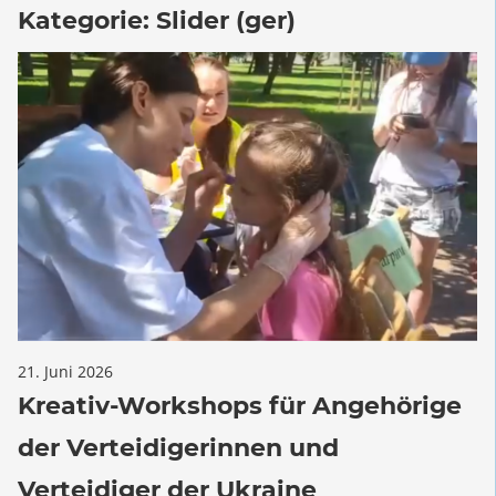
Kategorie:
Slider (ger)
für
21. Juni 2026
Kommentare deaktiviert
Kreativ-
Kreativ-Workshops für Angehörige
Workshops
der Verteidigerinnen und
für
Angehörige
Verteidiger der Ukraine