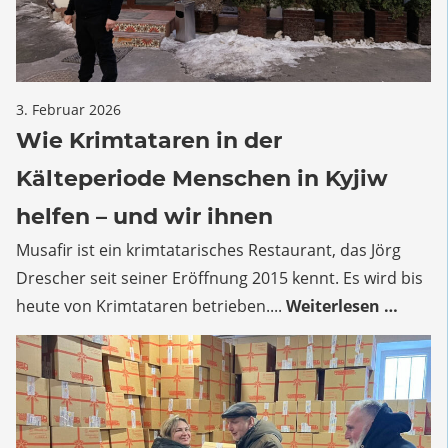
für
3. Februar 2026
Kommentare deaktiviert
Wie
Wie Krimtataren in der
Krimtataren
Kälteperiode Menschen in Kyjiw
in
der
helfen – und wir ihnen
Kälteperiode
Musafir ist ein krimtatarisches Restaurant, das Jörg
Menschen
Drescher seit seiner Eröffnung 2015 kennt. Es wird bis
in
Kyjiw
heute von Krimtataren betrieben....
Weiterlesen …
helfen
–
und
wir
ihnen