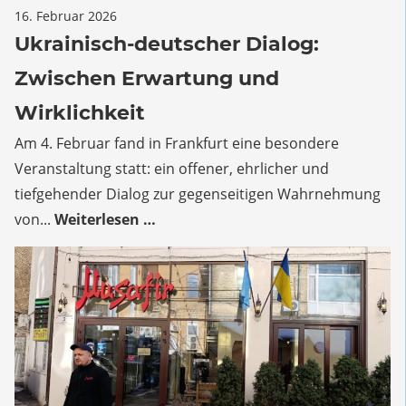
für
16. Februar 2026
Kommentare deaktiviert
Ukrainisch-
Ukrainisch-deutscher Dialog:
deutscher
Zwischen Erwartung und
Dialog:
Zwischen
Wirklichkeit
Erwartung
Am 4. Februar fand in Frankfurt eine besondere
und
Veranstaltung statt: ein offener, ehrlicher und
Wirklichkeit
tiefgehender Dialog zur gegenseitigen Wahrnehmung
von...
Weiterlesen …