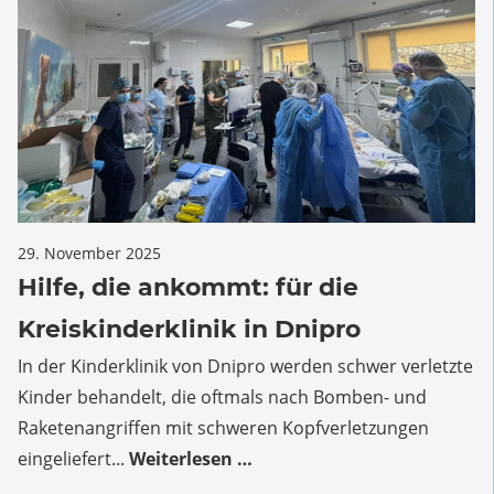
für
29. November 2025
Kommentare deaktiviert
Hilfe,
Hilfe, die ankommt: für die
die
Kreiskinderklinik in Dnipro
ankommt:
für
In der Kinderklinik von Dnipro werden schwer verletzte
die
Kinder behandelt, die oftmals nach Bomben- und
Kreiskinderklinik
Raketenangriffen mit schweren Kopfverletzungen
in
eingeliefert...
Weiterlesen …
Dnipro