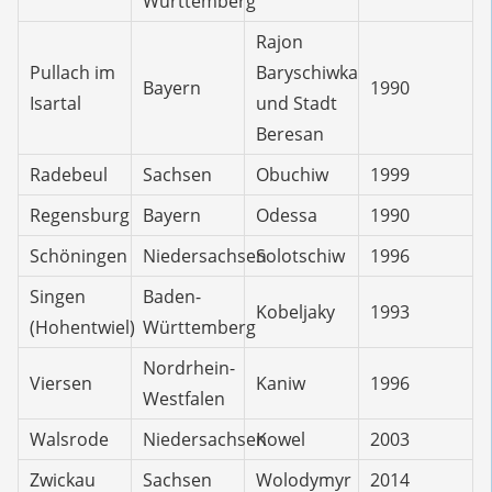
Württemberg
Rajon
Pullach im
Baryschiwka
Bayern
1990
Isartal
und Stadt
Beresan
Radebeul
Sachsen
Obuchiw
1999
Regensburg
Bayern
Odessa
1990
Schöningen
Niedersachsen
Solotschiw
1996
Singen
Baden-
Kobeljaky
1993
(Hohentwiel)
Württemberg
Nordrhein-
Viersen
Kaniw
1996
Westfalen
Walsrode
Niedersachsen
Kowel
2003
Zwickau
Sachsen
Wolodymyr
2014