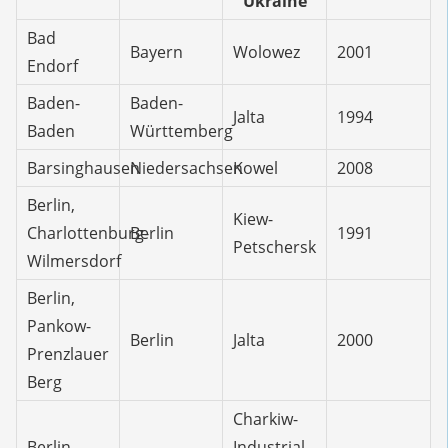
Ukraine
Bad
Bayern
Wolowez
2001
Endorf
Baden-
Baden-
Jalta
1994
Baden
Württemberg
Barsinghausen
Niedersachsen
Kowel
2008
Berlin,
Kiew-
Charlottenburg-
Berlin
1991
Petschersk
Wilmersdorf
Berlin,
Pankow-
Berlin
Jalta
2000
Prenzlauer
Berg
Charkiw-
Berlin,
Industrial