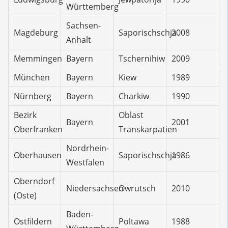
Württemberg
Sachsen-
Magdeburg
Saporischschja
2008
Anhalt
Memmingen
Bayern
Tschernihiw
2009
München
Bayern
Kiew
1989
Nürnberg
Bayern
Charkiw
1990
Bezirk
Oblast
Bayern
2001
Oberfranken
Transkarpatien
Nordrhein-
Oberhausen
Saporischschja
1986
Westfalen
Oberndorf
Niedersachsen
Owrutsch
2010
(Oste)
Baden-
Ostfildern
Poltawa
1988